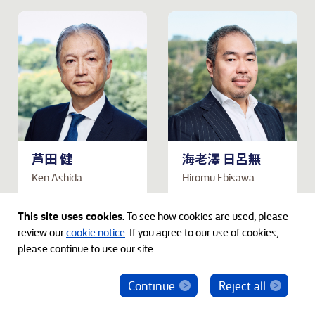
芦田 健
海老澤 日呂無
Ken Ashida
Hiromu Ebisawa
共同会長
エグゼクティブディ
This site uses cookies.
To see how cookies are used, please
レクター
review our
cookie notice
. If you agree to our use of cookies,
please continue to use our site.
Continue
Reject all
ベインキャピタル社員を騙った投資勧誘にご注意
ください