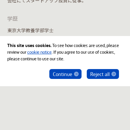
会社にてスタートアップ投資に従事。
学歴
東京大学教養学部学士
This site uses cookies.
To see how cookies are used, please
review our
cookie notice
. If you agree to our use of cookies,
please continue to use our site.
Continue
Reject all
ベインキャピタル社員を騙った投資勧誘にご注意
ください
© 2012-2026 Bain Capital, LP. The Bain Capital square
symbol is a trademark of Bain Capital, LP. All Rights Reserved.
プライバシーポリシー
利用規約
Japan Disclaimer