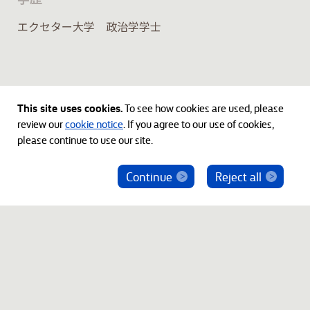
エクセター大学 政治学学士
This site uses cookies.
To see how cookies are used, please
review our
cookie notice
. If you agree to our use of cookies,
please continue to use our site.
Continue
Reject all
ベインキャピタル社員を騙った投資勧誘にご注意
ください
© 2012-2026 Bain Capital, LP. The Bain Capital square
symbol is a trademark of Bain Capital, LP. All Rights Reserved.
プライバシーポリシー
利用規約
Japan Disclaimer