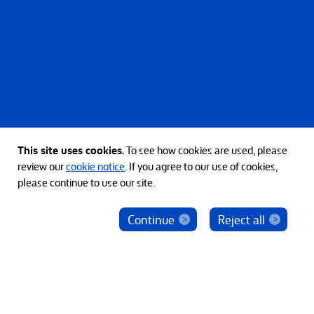
This site uses cookies.
To see how cookies are used, please
review our
cookie notice
. If you agree to our use of cookies,
please continue to use our site.
Continue
Reject all
ベインキャピタル社員を騙った投資勧誘にご注意
ください