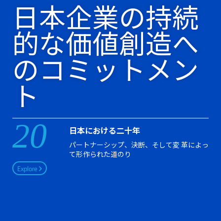
日本企業の持続
的な価値創造へ
のコミットメン
ト
20
日本における二十年
パートナーシップ、決断、そして変 革によっ
て形作られた道のり
Explore