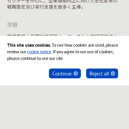
セクターを中心に、企業価値向上に向けた全社変革の
戦略策定及び実行支援を数多く主導。
学歴
慶應義塾大学理工学部学士、コーネル大学経営学修士
This site uses cookies.
To see how cookies are used, please
review our
cookie notice
. If you agree to our use of cookies,
please continue to use our site.
Continue
Reject all
ベインキャピタル社員を騙った投資勧誘にご注意
ください
© 2012-2026 Bain Capital, LP. The Bain Capital square
symbol is a trademark of Bain Capital, LP. All Rights Reserved.
プライバシーポリシー
利用規約
Japan Disclaimer