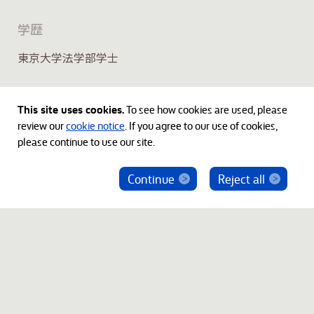
学歴
東京大学法学部学士
This site uses cookies.
To see how cookies are used, please
review our
cookie notice
. If you agree to our use of cookies,
please continue to use our site.
Continue
Reject all
ベインキャピタル社員を騙った投資勧誘にご注意
ください
© 2012-2026 Bain Capital, LP. The Bain Capital square
symbol is a trademark of Bain Capital, LP. All Rights Reserved.
プライバシーポリシー
利用規約
Japan Disclaimer