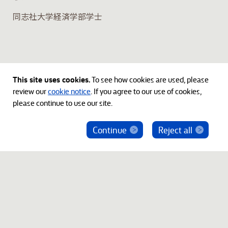
同志社大学経済学部学士
This site uses cookies.
To see how cookies are used, please
review our
cookie notice
. If you agree to our use of cookies,
please continue to use our site.
Continue
Reject all
ベインキャピタル社員を騙った投資勧誘にご注意
ください
© 2012-2026 Bain Capital, LP. The Bain Capital square
symbol is a trademark of Bain Capital, LP. All Rights Reserved.
プライバシーポリシー
利用規約
Japan Disclaimer