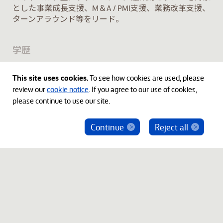
とした事業成長支援、M＆A / PMI支援、業務改革支援、
ターンアラウンド等をリード。
学歴
慶應義塾大学 理工学研究科（修士・学士）
This site uses cookies.
To see how cookies are used, please
review our
cookie notice
. If you agree to our use of cookies,
please continue to use our site.
Continue
Reject all
ベインキャピタル社員を騙った投資勧誘にご注意
ください
© 2012-2026 Bain Capital, LP. The Bain Capital square
symbol is a trademark of Bain Capital, LP. All Rights Reserved.
プライバシーポリシー
利用規約
Japan Disclaimer