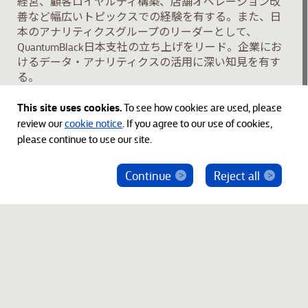
経営、顧客ロイヤルティ構築、店舗オペレーション改
善など幅広いトピックスでの経験を有する。また、日
本のアナリティクスグループのリーダーとして、
QuantumBlack日本支社の立ち上げをリード。企業にお
けるデータ・アナリティクスの活用に深い知見を有す
る。
This site uses cookies.
To see how cookies are used, please
学歴
review our
cookie notice
. If you agree to our use of cookies,
please continue to use our site.
東京大学工学部学士、コロンビア大学経営大学院修士
（Dean’s Honors and Distinction）
Continue
Reject all
ベインキャピタル社員を騙った投資勧誘にご注意
著書：「マッキンゼーが解き明かす生き残るための
ください
DX」（共著） 等
© 2012-2026 Bain Capital, LP. The Bain Capital square
symbol is a trademark of Bain Capital, LP. All Rights Reserved.
プライバシーポリシー
利用規約
Japan Disclaimer