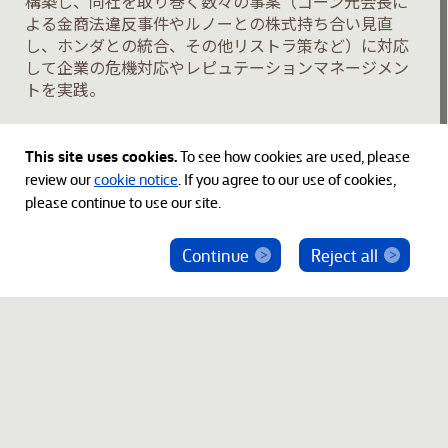
構築し、同社を取り巻く数々の事案（ゴーン元会長に
よる金商法違反事件やルノーとの株式持ち合い見直
し、ホンダとの統合、その他リストラ策など）に対応
して企業の危機対応やレピュテーションマネージメン
トを実践。
学歴
This site uses cookies.
To see how cookies are used, please
review our
cookie notice
. If you agree to our use of cookies,
埼玉大学経済学部経営学科学士
please continue to use our site.
Continue
Reject all
ベインキャピタル社員を騙った投資勧誘にご注意
ください
© 2012-2026 Bain Capital, LP. The Bain Capital square
symbol is a trademark of Bain Capital, LP. All Rights Reserved.
プライバシーポリシー
利用規約
Japan Disclaimer