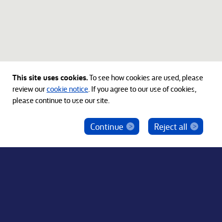
This site uses cookies.
To see how cookies are used, please
review our
cookie notice
. If you agree to our use of cookies,
please continue to use our site.
Continue
Reject all
ベインキャピタル社員を騙った投資勧誘にご注意
ください
© 2012-2026 Bain Capital, LP. The Bain Capital square
symbol is a trademark of Bain Capital, LP. All Rights Reserved.
プライバシーポリシー
利用規約
Japan Disclaimer