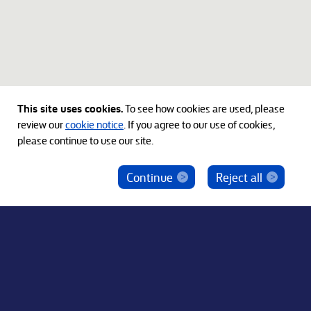
This site uses cookies.
To see how cookies are used, please
review our
cookie notice
. If you agree to our use of cookies,
please continue to use our site.
Continue
Reject all
ベインキャピタル社員を騙った投資勧誘にご注意
ください
© 2012-2026 Bain Capital, LP. The Bain Capital square
symbol is a trademark of Bain Capital, LP. All Rights Reserved.
プライバシーポリシー
利用規約
Japan Disclaimer