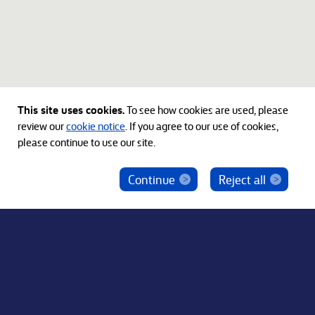
This site uses cookies.
To see how cookies are used, please
review our
cookie notice
. If you agree to our use of cookies,
please continue to use our site.
Continue
Reject all
ベインキャピタル社員を騙った投資勧誘にご注意
ください
© 2012-2026 Bain Capital, LP. The Bain Capital square
symbol is a trademark of Bain Capital, LP. All Rights Reserved.
プライバシーポリシー
利用規約
Japan Disclaimer