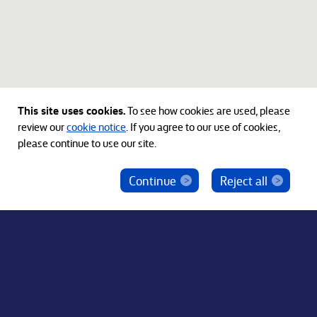
This site uses cookies.
To see how cookies are used, please
review our
cookie notice
. If you agree to our use of cookies,
please continue to use our site.
Continue
Reject all
ベインキャピタル社員を騙った投資勧誘にご注意
ください
© 2012-2026 Bain Capital, LP. The Bain Capital square
symbol is a trademark of Bain Capital, LP. All Rights Reserved.
プライバシーポリシー
利用規約
Japan Disclaimer