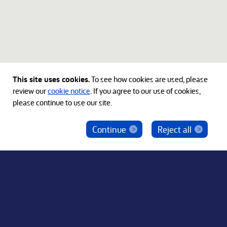
This site uses cookies.
To see how cookies are used, please
review our
cookie notice
. If you agree to our use of cookies,
please continue to use our site.
Continue
Reject all
ベインキャピタル社員を騙った投資勧誘にご注意
ください
© 2012-2026 Bain Capital, LP. The Bain Capital square
symbol is a trademark of Bain Capital, LP. All Rights Reserved.
プライバシーポリシー
利用規約
Japan Disclaimer