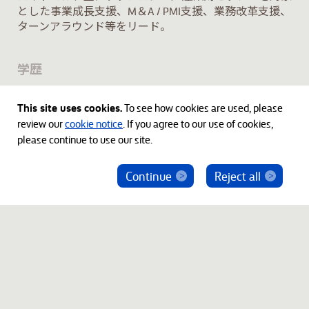
とした事業成長支援、M＆A / PMI支援、業務改革支援、
ターンアラウンド等をリード。
学歴
慶應義塾大学 理工学研究科（修士・学士）
This site uses cookies.
To see how cookies are used, please
review our
cookie notice
. If you agree to our use of cookies,
please continue to use our site.
Continue
Reject all
ベインキャピタル社員を騙った投資勧誘にご注意
ください
© 2012-2026 Bain Capital, LP. The Bain Capital square
symbol is a trademark of Bain Capital, LP. All Rights Reserved.
プライバシーポリシー
利用規約
Japan Disclaimer