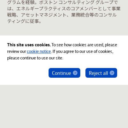
グラムを経験。ボストン コンサルティング グループで
は、エネルギープラクティスのコアメンバーとして事業
戦略、アセットマネジメント、業務統合等のコンサル
ティングに従事。
学歴
This site uses cookies.
To see how cookies are used, please
東京大学経済学部学士
review our
cookie notice
. If you agree to our use of cookies,
please continue to use our site.
Continue
Reject all
ベインキャピタル社員を騙った投資勧誘にご注意
ください
© 2012-2026 Bain Capital, LP. The Bain Capital square
symbol is a trademark of Bain Capital, LP. All Rights Reserved.
プライバシーポリシー
利用規約
Japan Disclaimer