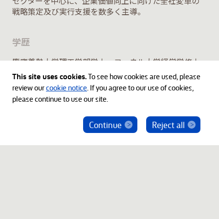
セクターを中心に、企業価値向上に向けた全社変革の
戦略策定及び実行支援を数多く主導。
学歴
慶應義塾大学理工学部学士、コーネル大学経営学修士
This site uses cookies.
To see how cookies are used, please
review our
cookie notice
. If you agree to our use of cookies,
please continue to use our site.
Continue
Reject all
ベインキャピタル社員を騙った投資勧誘にご注意
ください
© 2012-2026 Bain Capital, LP. The Bain Capital square
symbol is a trademark of Bain Capital, LP. All Rights Reserved.
プライバシーポリシー
利用規約
Japan Disclaimer