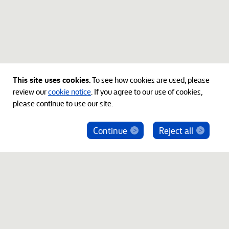
This site uses cookies.
To see how cookies are used, please
review our
cookie notice
. If you agree to our use of cookies,
please continue to use our site.
Continue
Reject all
ベインキャピタル社員を騙った投資勧誘にご注意
ください
© 2012-2026 Bain Capital, LP. The Bain Capital square
symbol is a trademark of Bain Capital, LP. All Rights Reserved.
プライバシーポリシー
利用規約
Japan Disclaimer