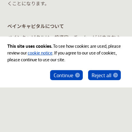
くことになります。
ベインキャピタルについて
ベインキャピタルは、投資家、チーム、ビジネスおよ
びコミュニティに永続的なインパクトをもたらす国際
This site uses cookies.
To see how cookies are used, please
的な投資会社です。
1984
年の創業以来、ベインキャピ
review our
cookie notice
. If you agree to our use of cookies,
タルは、インサイトと経験を活かし、プライベートエ
please continue to use our site.
クイティ、クレジット、パブリック・エクイティ、ベン
チャー・キャピタル、不動産、ライフサイエンス、保
Continue
Reject all
ベインキャピタル社員を騙った投資勧誘にご注意
険、その他の戦略的重点分野を含む数多くの投資対象
ください
の本源的成長を実現しています。世界
4
大陸に
24
のオ
フィスを構え、従業員数は
1,850
名を超え、運用資産は
約
1,850
億米ドルに上っています。詳細は
www.baincapital.com
、
LinkedIn
および
X
（
Twitter
）で
@BainCapital
をご参照ください。
© 2012-2026 Bain Capital, LP. The Bain Capital square
symbol is a trademark of Bain Capital, LP. All Rights Reserved.
プライバシーポリシー
利用規約
Japan Disclaimer
___________________________