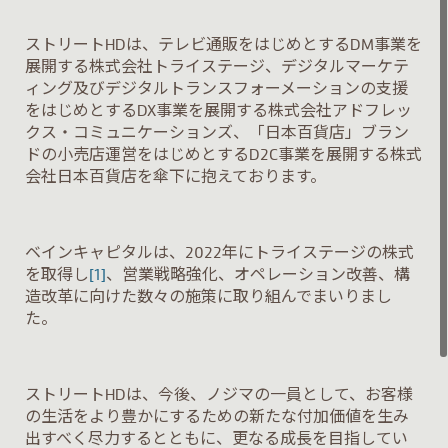
ストリート
HD
は、テレビ通販をはじめとする
DM
事業を
展開する株式会社トライステージ、デジタルマーケテ
ィング及びデジタルトランスフォーメーションの支援
をはじめとする
DX
事業を展開する株式会社アドフレッ
クス・コミュニケーションズ、「日本百貨店」ブラン
ドの小売店運営をはじめとする
D2C
事業を展開する株式
会社日本百貨店を傘下に抱えております。
ベインキャピタルは、
2022
年にトライステージの株式
を取得し
[1]
、営業戦略強化、オペレーション改善、構
造改革に向けた数々の施策に取り組んでまいりまし
た。
ストリート
HD
は、今後、ノジマの一員として、お客様
の生活をより豊かにするための新たな付加価値を生み
出すべく尽力するとともに、更なる成長を目指してい