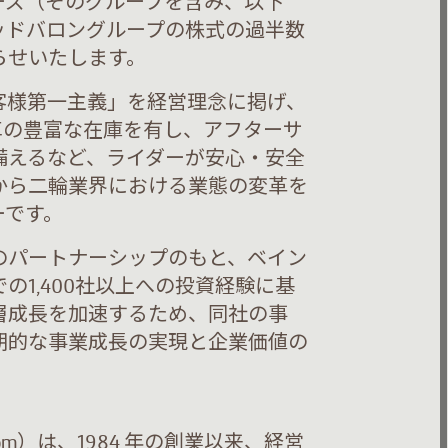
ーズ（そのグループを含み、以下
ッドバロングループの株式の過半数
らせいたします。
客様第一主義」を経営理念に掲げ、
車の豊富な在庫を有し、アフターサ
備えるなど、ライダーが安心・安全
から二輪業界における業態の変革を
ーです。
のパートナーシップのもと、ベイン
1,400社以上への投資経験に基
層成長を加速するため、同社の事
期的な事業成長の実現と企業価値の
al.com）は、1984 年の創業以来、経営