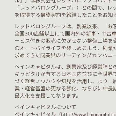
ル」）は株式会社レッドバロンプロパティ
「レッドバロングループ」）との間で、レ
を取得する最終契約を締結したことをお知
レッドバロングループは、創業以来、「お
全国300店舗以上にて国内外の新車・中古
ービス付きの販売に欠かせない整備工場を
のオートバイライフを楽しめるよう、創業
求めてきた同業界のリーディングカンパニ
ベインキャピタルは、創業家及び経営陣と
キャピタルが有する日本国内並びに全世界での
づく経営ノウハウや知見を活用し、より一
業・経営基盤の更なる強化、ならびに中長
最大化を支援して参ります。
ベインキャピタルについて
ベインキャピタル（http://www.baincapit