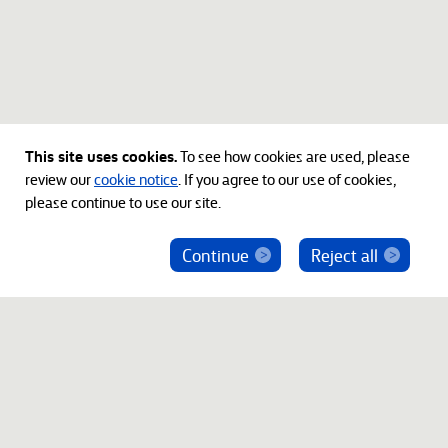
This site uses cookies.
To see how cookies are used, please
review our
cookie notice
. If you agree to our use of cookies,
please continue to use our site.
Continue
Reject all
ベインキャピタル社員を騙った投資勧誘にご注意
ください
© 2012-2026 Bain Capital, LP. The Bain Capital square
symbol is a trademark of Bain Capital, LP. All Rights Reserved.
プライバシーポリシー
利用規約
Japan Disclaimer