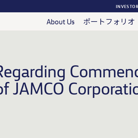
INVESTO
About Us
ポートフォリオ
egarding Commenc
 of JAMCO Corporatio