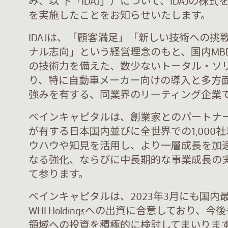
み、以 下「IDAJ」）について、IDAJの
を実施したことをお知らせいたします。
IDAJは、「顧客満足」「新しい技術への
ナル志向」という経営理念のもと、国内MB
の技術力を備えた、数少ないトータル・ソ
り、特に自動車メーカー向けの導入と多方
強みを有する、同業界のリ―ティング企業
ベインキャピタルは、創業家とのパートナ
が有する日本国内並びに全世界での1,000
ウハウや知見を活用し、より一層成長を加
なる強化、ならびに中長期的な事業成長の
て参ります。
ベインキャピタルは、2023年3月にも国内
WHI Holdingsへの出資に合意しており、
領域への投資を積極的に検討してまいりま