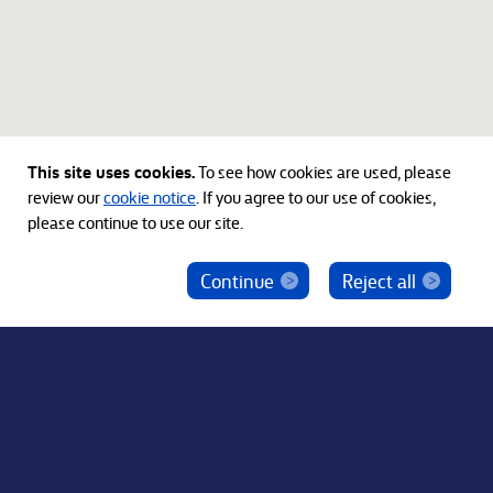
This site uses cookies.
To see how cookies are used, please
review our
cookie notice
. If you agree to our use of cookies,
please continue to use our site.
Continue
Reject all
ベインキャピタル社員を騙った投資勧誘にご注意
ください
© 2012-2026 Bain Capital, LP. The Bain Capital square
symbol is a trademark of Bain Capital, LP. All Rights Reserved.
プライバシーポリシー
利用規約
Japan Disclaimer