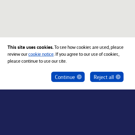
This site uses cookies.
To see how cookies are used, please
review our
cookie notice
. If you agree to our use of cookies,
please continue to use our site.
Continue
Reject all
ベインキャピタル社員を騙った投資勧誘にご注意
ください
© 2012-2026 Bain Capital, LP. The Bain Capital square
symbol is a trademark of Bain Capital, LP. All Rights Reserved.
プライバシーポリシー
利用規約
Japan Disclaimer