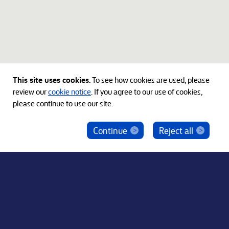
This site uses cookies.
To see how cookies are used, please
review our
cookie notice
. If you agree to our use of cookies,
please continue to use our site.
Continue
Reject all
ベインキャピタル社員を騙った投資勧誘にご注意
ください
© 2012-2026 Bain Capital, LP. The Bain Capital square
symbol is a trademark of Bain Capital, LP. All Rights Reserved.
プライバシーポリシー
利用規約
Japan Disclaimer