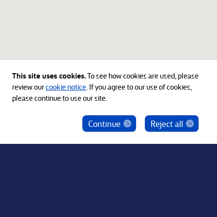
This site uses cookies.
To see how cookies are used, please
review our
cookie notice
. If you agree to our use of cookies,
please continue to use our site.
Continue
Reject all
ベインキャピタル社員を騙った投資勧誘にご注意
ください
© 2012-2026 Bain Capital, LP. The Bain Capital square
symbol is a trademark of Bain Capital, LP. All Rights Reserved.
プライバシーポリシー
利用規約
Japan Disclaimer