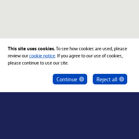
This site uses cookies.
To see how cookies are used, please
review our
cookie notice
. If you agree to our use of cookies,
please continue to use our site.
Continue
Reject all
ベインキャピタル社員を騙った投資勧誘にご注意
ください
© 2012-2026 Bain Capital, LP. The Bain Capital square
symbol is a trademark of Bain Capital, LP. All Rights Reserved.
プライバシーポリシー
利用規約
Japan Disclaimer