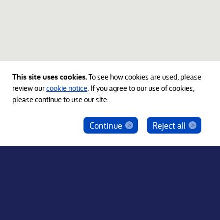
This site uses cookies.
To see how cookies are used, please
review our
cookie notice
. If you agree to our use of cookies,
please continue to use our site.
Continue
Reject all
ベインキャピタル社員を騙った投資勧誘にご注意
ください
© 2012-2026 Bain Capital, LP. The Bain Capital square
symbol is a trademark of Bain Capital, LP. All Rights Reserved.
プライバシーポリシー
利用規約
Japan Disclaimer