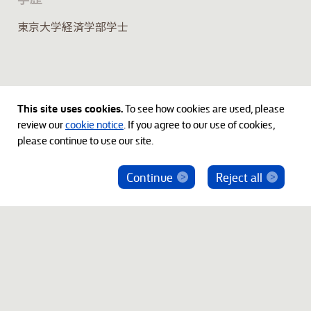
東京大学経済学部学士
This site uses cookies.
To see how cookies are used, please
review our
cookie notice
. If you agree to our use of cookies,
please continue to use our site.
Continue
Reject all
ベインキャピタル社員を騙った投資勧誘にご注意
ください
© 2012-2026 Bain Capital, LP. The Bain Capital square
symbol is a trademark of Bain Capital, LP. All Rights Reserved.
プライバシーポリシー
利用規約
Japan Disclaimer