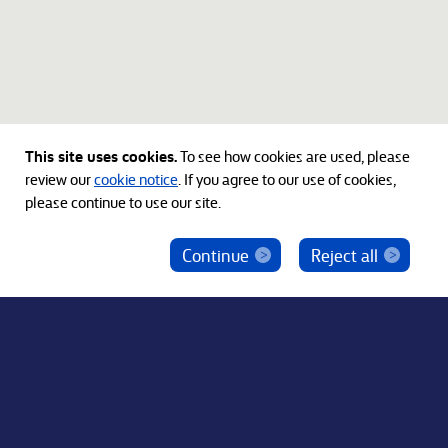
This site uses cookies.
To see how cookies are used, please
review our
cookie notice
. If you agree to our use of cookies,
please continue to use our site.
Continue
Reject all
ベインキャピタル社員を騙った投資勧誘にご注意
ください
© 2012-2026 Bain Capital, LP. The Bain Capital square
symbol is a trademark of Bain Capital, LP. All Rights Reserved.
プライバシーポリシー
利用規約
Japan Disclaimer