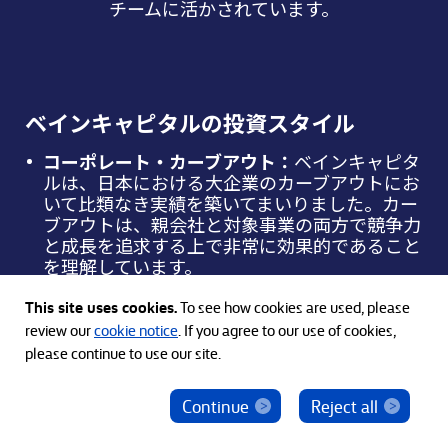
チームに活かされています。
ベインキャピタルの投資スタイル
コーポレート・カーブアウト：
ベインキャピタ
ルは、日本における大企業のカーブアウトにお
いて比類なき実績を築いてまいりました。カー
ブアウトは、親会社と対象事業の両方で競争力
と成長を追求する上で非常に効果的であること
を理解しています。
This site uses cookies.
非公開化：
長期的な成長を実現するために、
To see how cookies are used, please
非公開化によってアクティビストや一般株主か
review our
cookie notice
. If you agree to our use of cookies,
らの要求に伴うプレッシャーを排除し、抜本的
please continue to use our site.
な企業変革の実現をご支援します。
Continue
Reject all
ベインキャピタル社員を騙った投資勧誘にご注意
事業承継：
特に長寿企業が多い日本において、
ください
創業者が率いる企業の事業承継はその企業のみ